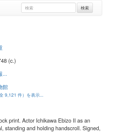
重
48 (c.)
..
物館
 9,121 件）を表示...
ck print. Actor Ichikawa Ebizo II as an
l, standing and holding handscroll. Signed,