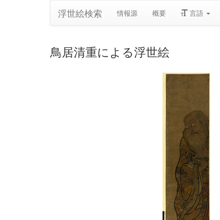
浮世絵検索
情報源
概要
言語
鳥居清重による浮世絵