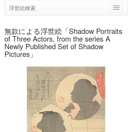
浮世絵検索
ナ
ビ
ゲ
ー
無款による浮世絵「Shadow Portraits
シ
of Three Actors, from the series A
ョ
ン
Newly Published Set of Shadow
の
Pictures」
切
り
替
え