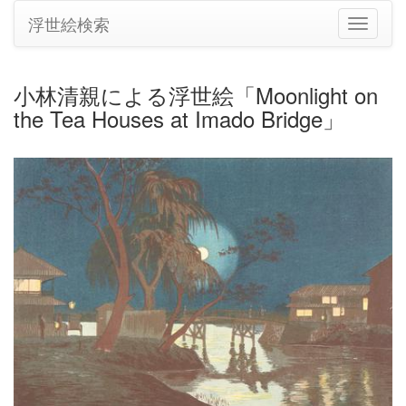
浮世絵検索
ナ
ビ
ゲ
ー
小林清親による浮世絵「Moonlight on
シ
the Tea Houses at Imado Bridge」
ョ
ン
の
切
り
替
え