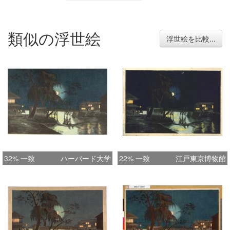
類似の浮世絵
浮世絵を比較...
32% 一致
ハーバード大学
22% 一致
江戸東京博物館