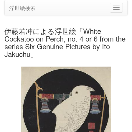
浮世絵検索
ナ
ビ
ゲ
ー
伊藤若冲による浮世絵「White
シ
Cockatoo on Perch, no. 4 or 6 from the
ョ
ン
series Six Genuine Pictures by Ito
の
Jakuchu」
切
り
替
え