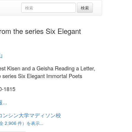
 the series Six Elegant
山
est Kisen and a Geisha Reading a Letter,
e series Six Elegant Immortal Poets
0-1815
..
コンシン大学マディソン校
 2,906 件）を表示...