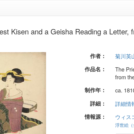
 and a Geisha Reading a Letter, from
作者：
菊川英
作品名：
The Pri
from th
制作年：
ca. 181
詳細：
詳細情報.
情報源：
ウィス
浮世絵（全