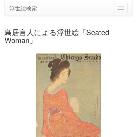
浮世絵検索
ナ
ビ
ゲ
ー
鳥居言人による浮世絵「Seated
シ
Woman」
ョ
ン
の
切
り
替
え