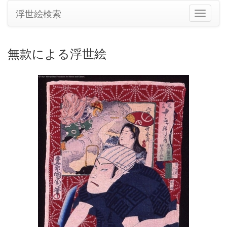
浮世絵検索
ナ
ビ
ゲ
ー
無款による浮世絵
シ
ョ
ン
の
切
り
替
え