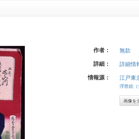
作者：
無款
詳細：
詳細情報.
情報源：
江戸東
浮世絵（全
画像を