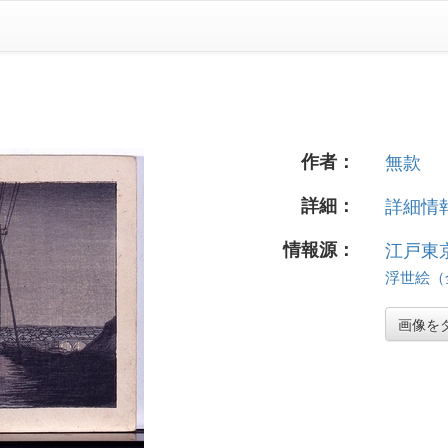
作者：
無款
詳細：
詳細情報.
情報源：
江戸東
浮世絵（全
画像を