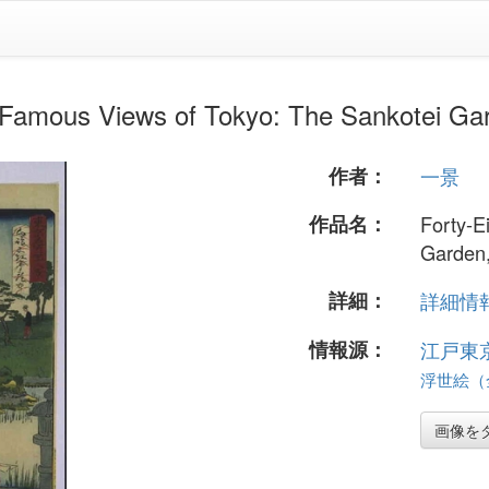
s Views of Tokyo: The Sankotei Gar
作者：
一景
作品名：
Forty-E
Garden
詳細：
詳細情報.
情報源：
江戸東
浮世絵（全
画像を