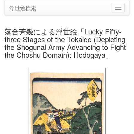
浮世絵検索
ナ
ビ
ゲ
ー
落合芳幾による浮世絵「Lucky Fifty-
シ
three Stages of the Tokaido (Depicting
ョ
ン
the Shogunal Army Advancing to Fight
の
the Choshu Domain): Hodogaya」
切
り
替
え