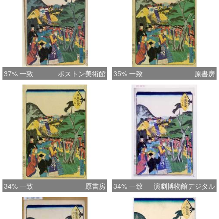
37% 一致
ボストン美術館
35% 一致
原書房
34% 一致
原書房
34% 一致
演劇博物館デジタル