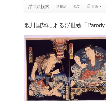
浮世絵検索
情報源
概要
言語
歌川国輝による浮世絵「Parody of the