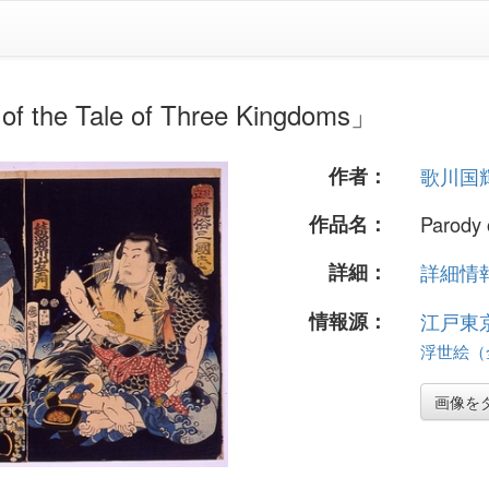
 Tale of Three Kingdoms」
作者：
歌川国
作品名：
Parody 
詳細：
詳細情報.
情報源：
江戸東
浮世絵（全
画像を