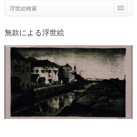
浮世絵検索
ナ
ビ
ゲ
ー
無款による浮世絵
シ
ョ
ン
の
切
り
替
え