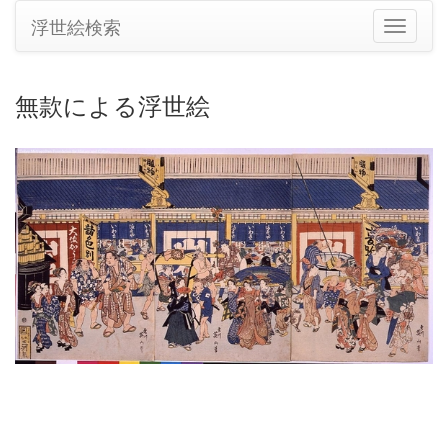
浮世絵検索
ナ
ビ
ゲ
ー
無款による浮世絵
シ
ョ
ン
の
切
り
替
え