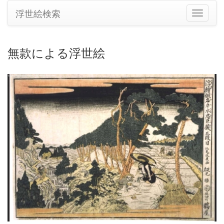
浮世絵検索
ナ
ビ
ゲ
ー
無款による浮世絵
シ
ョ
ン
の
切
り
替
え