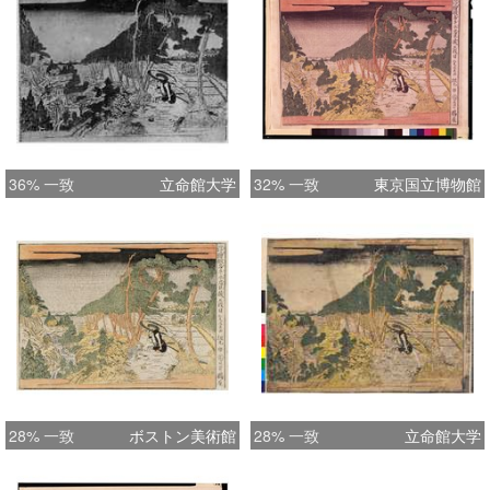
36% 一致
立命館大学
32% 一致
東京国立博物館
28% 一致
ボストン美術館
28% 一致
立命館大学