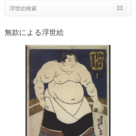
浮世絵検索
ナ
ビ
ゲ
ー
無款による浮世絵
シ
ョ
ン
の
切
り
替
え