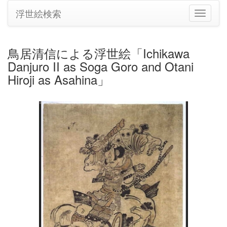
浮世絵検索
ナ
ビ
ゲ
ー
鳥居清信による浮世絵「Ichikawa
シ
Danjuro II as Soga Goro and Otani
ョ
ン
Hiroji as Asahina」
の
切
り
替
え