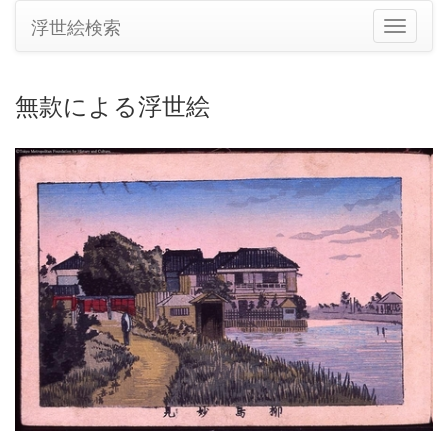
浮世絵検索
ナ
ビ
ゲ
ー
無款による浮世絵
シ
ョ
ン
の
切
り
替
え