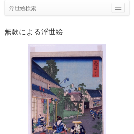
浮世絵検索
ナ
ビ
ゲ
ー
無款による浮世絵
シ
ョ
ン
の
切
り
替
え