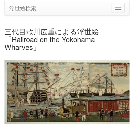
浮世絵検索
ナ
ビ
ゲ
ー
三代目歌川広重による浮世絵
シ
「Railroad on the Yokohama
ョ
ン
Wharves」
の
切
り
替
え