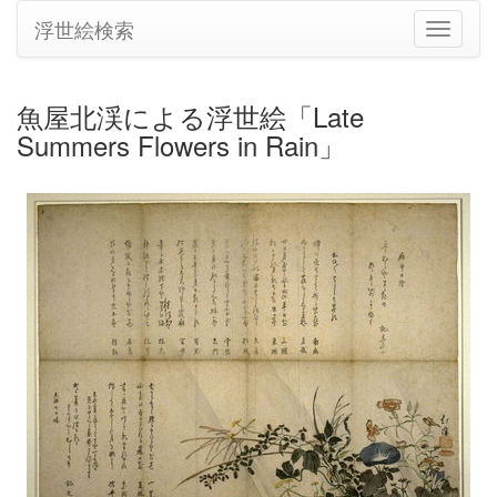
浮世絵検索
ナ
ビ
ゲ
ー
魚屋北渓による浮世絵「Late
シ
Summers Flowers in Rain」
ョ
ン
の
切
り
替
え