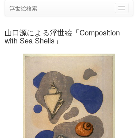
浮世絵検索
ナ
ビ
ゲ
ー
山口源による浮世絵「Composition
シ
with Sea Shells」
ョ
ン
の
切
り
替
え