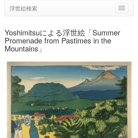
浮世絵検索
ナ
ビ
ゲ
ー
Yoshimitsuによる浮世絵「Summer
シ
Promenade from Pastimes in the
ョ
ン
Mountains」
の
切
り
替
え