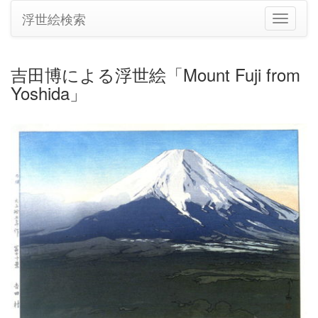
浮世絵検索
ナ
ビ
ゲ
ー
吉田博による浮世絵「Mount Fuji from
シ
Yoshida」
ョ
ン
の
切
り
替
え