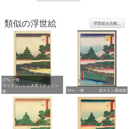
類似の浮世絵
浮世絵を比較...
37% 一致
ウィスコンシン大学マディソン
35% 一致
ボストン美術館
校