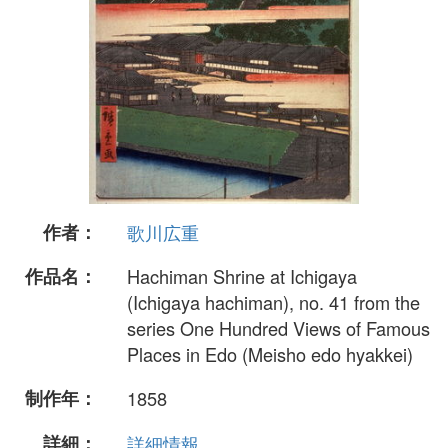
作者：
歌川広重
作品名：
Hachiman Shrine at Ichigaya
(Ichigaya hachiman), no. 41 from the
series One Hundred Views of Famous
Places in Edo (Meisho edo hyakkei)
制作年：
1858
詳細：
詳細情報...