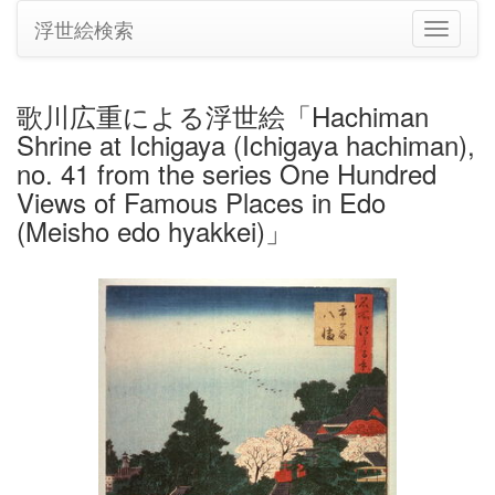
浮世絵検索
ナ
ビ
ゲ
ー
歌川広重による浮世絵「Hachiman
シ
Shrine at Ichigaya (Ichigaya hachiman),
ョ
ン
no. 41 from the series One Hundred
の
Views of Famous Places in Edo
切
(Meisho edo hyakkei)」
り
替
え