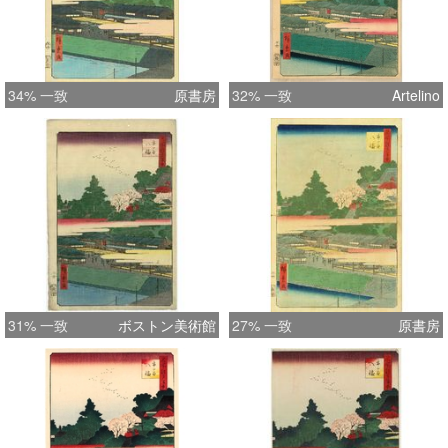
34% 一致
原書房
32% 一致
Artelino
31% 一致
ボストン美術館
27% 一致
原書房