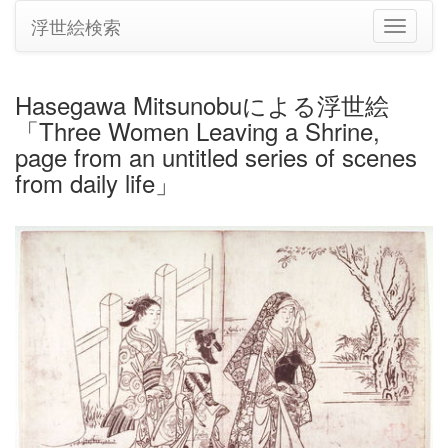
浮世絵検索
ナ
ビ
ゲ
ー
Hasegawa Mitsunobuによる浮世絵
シ
「Three Women Leaving a Shrine,
ョ
ン
page from an untitled series of scenes
の
from daily life」
切
り
替
え