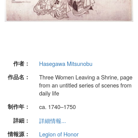
作者：
Hasegawa Mitsunobu
作品名：
Three Women Leaving a Shrine, page
from an untitled series of scenes from
daily life
制作年：
ca. 1740–1750
詳細：
詳細情報...
情報源：
Legion of Honor