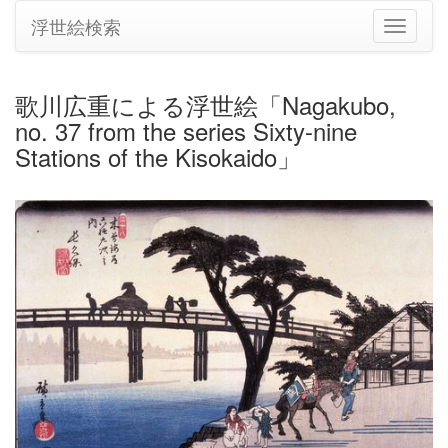
浮世絵検索
ナ
ビ
ゲ
ー
歌川広重による浮世絵「Nagakubo,
シ
no. 37 from the series Sixty-nine
ョ
ン
Stations of the Kisokaido」
の
切
り
替
え