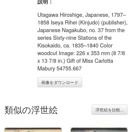
説明：
Utagawa Hiroshige, Japanese, 1797–
1858 Iseya Rihei (Kinjudo) (publisher),
Japanese Nagakubo, no. 37 from the
series Sixty-nine Stations of the
Kisokaido, ca. 1835–1840 Color
woodcut Image: 226 x 353 mm (8 7/8
x 13 7/8 in.) Gift of Miss Carlotta
Mabury 54755.667
画像をダウンロード
類似の浮世絵
浮世絵を比較...