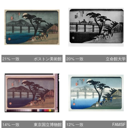
21% 一致
ボストン美術館
20% 一致
立命館大学
14% 一致
東京国立博物館
12% 一致
FAMSF