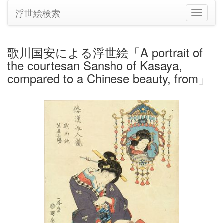
浮世絵検索
ナ
ビ
ゲ
ー
歌川国安による浮世絵「A portrait of
シ
the courtesan Sansho of Kasaya,
ョ
ン
compared to a Chinese beauty, from」
の
切
り
替
え