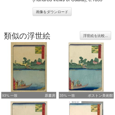
画像をダウンロード
類似の浮世絵
浮世絵を比較...
93% 一致
原書房
35% 一致
ボストン美術館