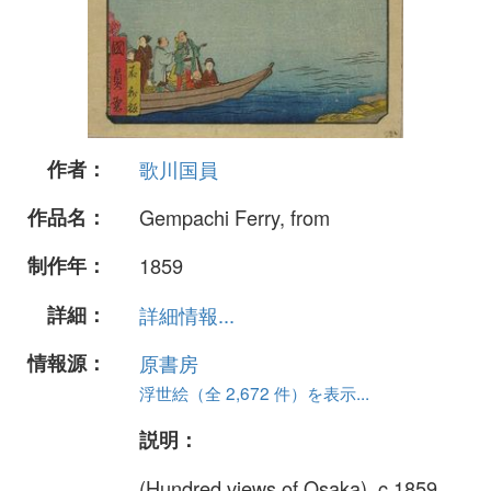
作者：
歌川国員
作品名：
Gempachi Ferry, from
制作年：
1859
詳細：
詳細情報...
情報源：
原書房
浮世絵（全 2,672 件）を表示...
説明：
(Hundred views of Osaka), c.1859