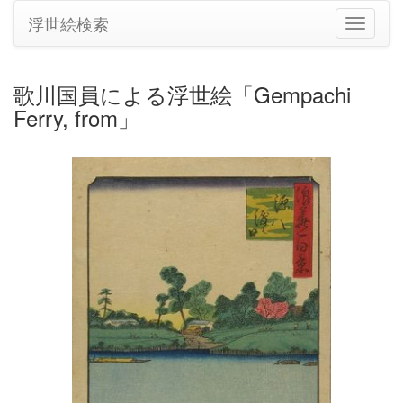
浮世絵検索
ナ
ビ
ゲ
ー
歌川国員による浮世絵「Gempachi
シ
Ferry, from」
ョ
ン
の
切
り
替
え