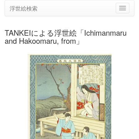
浮世絵検索
ナ
ビ
ゲ
ー
TANKEIによる浮世絵「Ichimanmaru
シ
and Hakoomaru, from」
ョ
ン
の
切
り
替
え