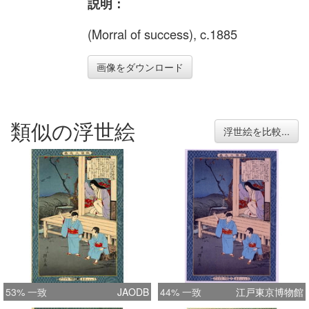
説明：
(Morral of success), c.1885
画像をダウンロード
類似の浮世絵
浮世絵を比較...
53% 一致
JAODB
44% 一致
江戸東京博物館