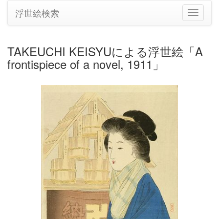
浮世絵検索
ナ
ビ
ゲ
ー
TAKEUCHI KEISYUによる浮世絵「A
シ
frontispiece of a novel, 1911」
ョ
ン
の
切
り
替
え