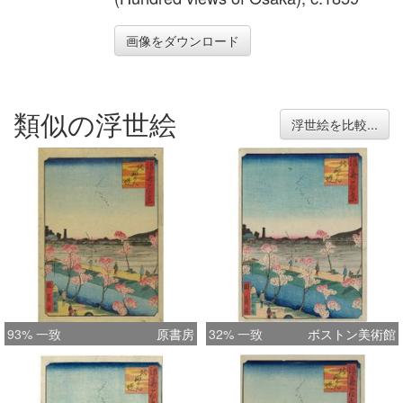
画像をダウンロード
類似の浮世絵
浮世絵を比較...
93% 一致
原書房
32% 一致
ボストン美術館