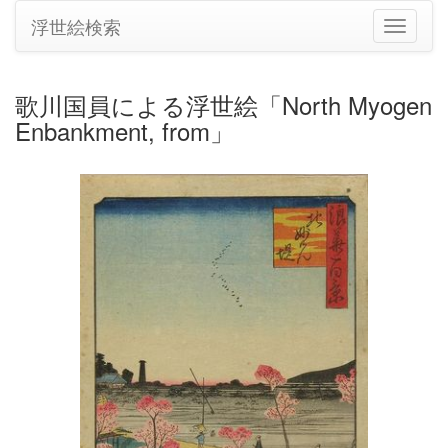
浮世絵検索
ナ
ビ
ゲ
ー
歌川国員による浮世絵「North Myogen
シ
Enbankment, from」
ョ
ン
の
切
り
替
え