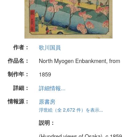
作者：
歌川国員
作品名：
North Myogen Enbankment, from
制作年：
1859
詳細：
詳細情報...
情報源：
原書房
浮世絵（全 2,672 件）を表示...
説明：
(Hundred views of Osaka), c.1859