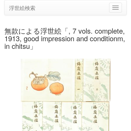
浮世絵検索
ナ
ビ
ゲ
ー
無款による浮世絵「, 7 vols. complete,
シ
1913, good impression and conditionm,
ョ
ン
in chitsu」
の
切
り
替
え