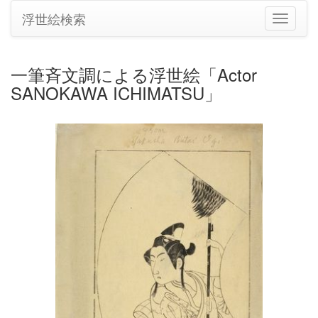
浮世絵検索
ナ
ビ
ゲ
ー
一筆斉文調による浮世絵「Actor
シ
SANOKAWA ICHIMATSU」
ョ
ン
の
切
り
替
え