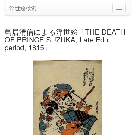
浮世絵検索
ナ
ビ
ゲ
ー
鳥居清信による浮世絵「THE DEATH
シ
OF PRINCE SUZUKA, Late Edo
ョ
ン
period, 1815」
の
切
り
替
え