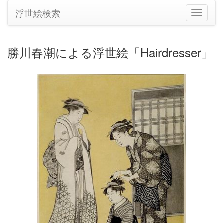
浮世絵検索
ナ
ビ
ゲ
ー
勝川春潮による浮世絵「Hairdresser」
シ
ョ
ン
の
切
り
替
え