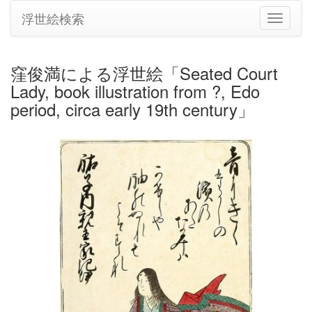
浮世絵検索
ナ
ビ
ゲ
ー
窪俊満による浮世絵「Seated Court
シ
Lady, book illustration from ?, Edo
ョ
ン
period, circa early 19th century」
の
切
り
替
え