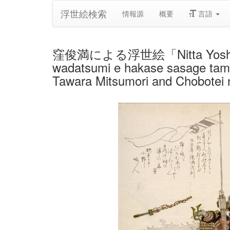
浮世絵検索
情報源
概要
言語
窪俊満による浮世絵「Nitta Yoshisada T
wadatsumi e hakase sasage tamô
Tawara Mitsumori and Chobotei n