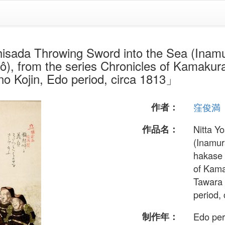
hrowing Sword into the Sea (Inamura
), from the series Chronicles of Kamakur
o Kojin, Edo period, circa 1813」
作者：
窪俊満
作品名：
Nitta Y
(Inamur
hakase 
of Kama
Tawara 
period,
制作年：
Edo per