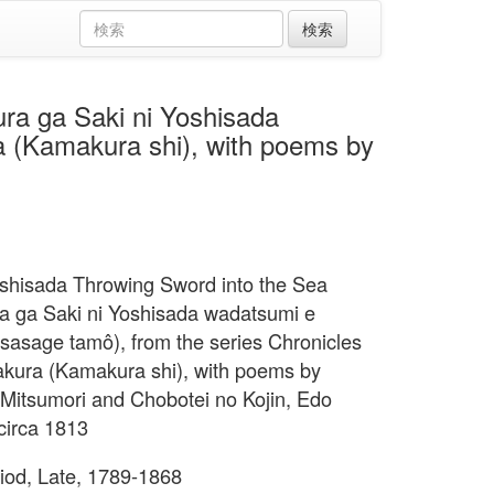
 ga Saki ni Yoshisada
a (Kamakura shi), with poems by
oshisada Throwing Sword into the Sea
a ga Saki ni Yoshisada wadatsumi e
sasage tamô), from the series Chronicles
kura (Kamakura shi), with poems by
Mitsumori and Chobotei no Kojin, Edo
 circa 1813
iod, Late, 1789-1868