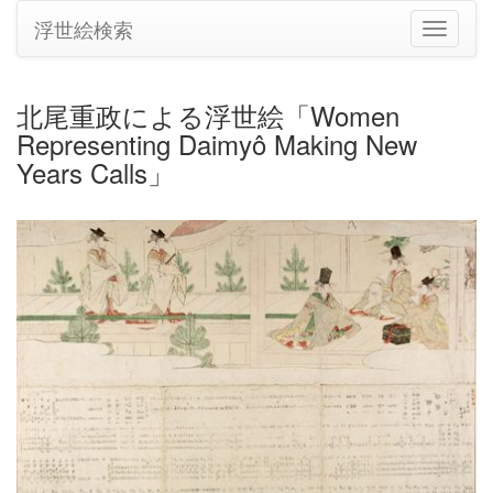
浮世絵検索
ナ
ビ
ゲ
ー
北尾重政による浮世絵「Women
シ
Representing Daimyô Making New
ョ
ン
Years Calls」
の
切
り
替
え