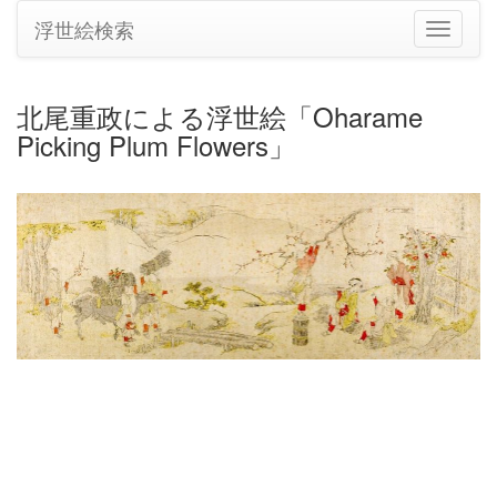
浮世絵検索
ナ
ビ
ゲ
ー
北尾重政による浮世絵「Oharame
シ
Picking Plum Flowers」
ョ
ン
の
切
り
替
え