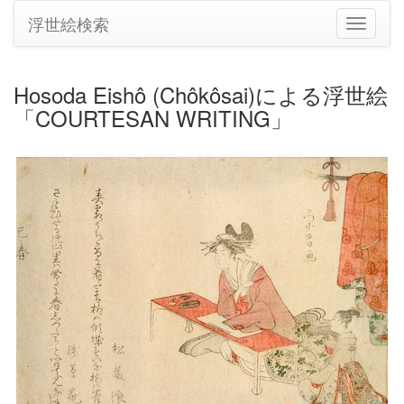
浮世絵検索
ナ
ビ
ゲ
ー
Hosoda Eishô (Chôkôsai)による浮世絵
シ
「COURTESAN WRITING」
ョ
ン
の
切
り
替
え