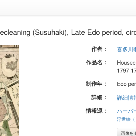
 (Susuhaki), Late Edo period, circ
作者：
喜多川
作品名：
Housecl
1797-1
制作年：
Edo per
詳細：
詳細情報.
情報源：
ハーバ
浮世絵（全
画像を