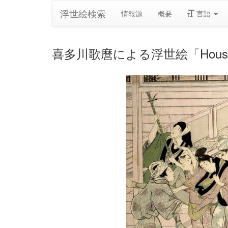
浮世絵検索
情報源
概要
言語
喜多川歌麿による浮世絵「Housecleaning