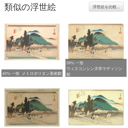
類似の浮世絵
浮世絵を比較...
39% 一致
ウィスコンシン大学マディソン
40% 一致
メトロポリタン美術館
校