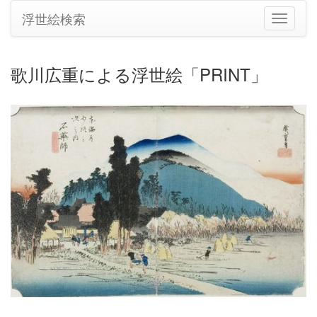
浮世絵検索
ナ
ビ
ゲ
ー
歌川広重による浮世絵「PRINT」
シ
ョ
ン
の
切
り
替
え