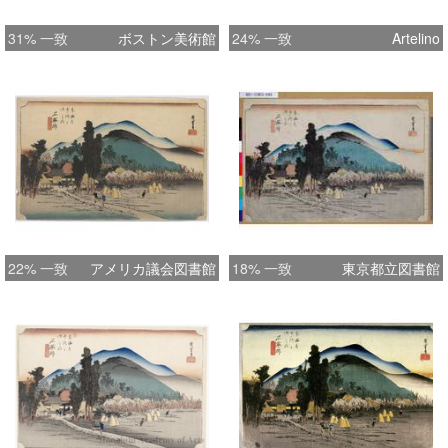
31% 一致
ボストン美術館
24% 一致
Artelino
22% 一致
アメリカ議会図書館
18% 一致
東京都立図書館