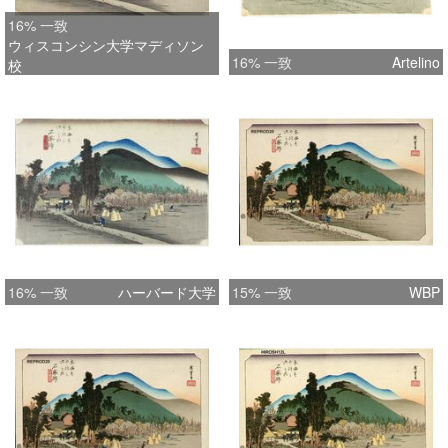
16% 一致
ウィスコンシン大学マディソン
16% 一致
Artelino
校
16% 一致
ハーバード大学
15% 一致
WBP