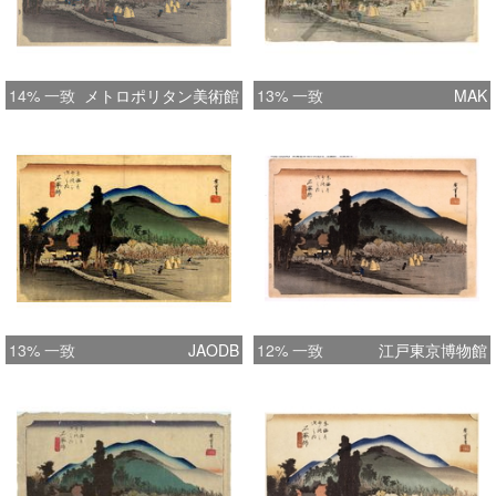
14% 一致
メトロポリタン美術館
13% 一致
MAK
13% 一致
JAODB
12% 一致
江戸東京博物館