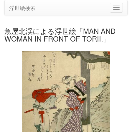
浮世絵検索
ナ
ビ
ゲ
ー
魚屋北渓による浮世絵「MAN AND
シ
WOMAN IN FRONT OF TORII.」
ョ
ン
の
切
り
替
え