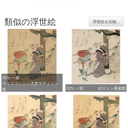
類似の浮世絵
浮世絵を比較...
35% 一致
ウィスコンシン大学マディソン
32% 一致
ボストン美術館
校