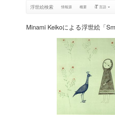
浮世絵検索
情報源
概要
言語
Minami Keikoによる浮世絵「Small 