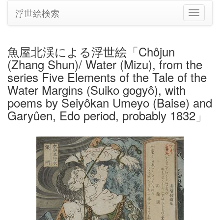
浮世絵検索
ナ
ビ
ゲ
ー
魚屋北渓による浮世絵「Chôjun
シ
(Zhang Shun)/ Water (Mizu), from the
ョ
ン
series Five Elements of the Tale of the
の
Water Margins (Suiko gogyô), with
切
poems by Seiyôkan Umeyo (Baise) and
り
Garyûen, Edo period, probably 1832」
替
え