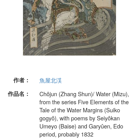
作者：
魚屋北渓
作品名：
Chôjun (Zhang Shun)/ Water (Mizu),
from the series Five Elements of the
Tale of the Water Margins (Suiko
gogyô), with poems by Seiyôkan
Umeyo (Baise) and Garyûen, Edo
period, probably 1832