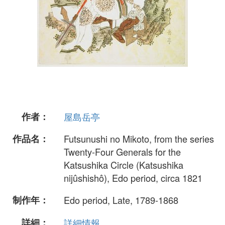
作者：
屋島岳亭
作品名：
Futsunushi no Mikoto, from the series
Twenty-Four Generals for the
Katsushika Circle (Katsushika
nijûshishô), Edo period, circa 1821
制作年：
Edo period, Late, 1789-1868
詳細：
詳細情報...