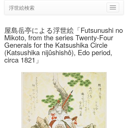
浮世絵検索
ナ
ビ
ゲ
ー
屋島岳亭による浮世絵「Futsunushi no
シ
Mikoto, from the series Twenty-Four
ョ
ン
Generals for the Katsushika Circle
の
(Katsushika nijûshishô), Edo period,
切
circa 1821」
り
替
え