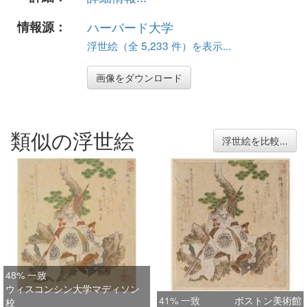
情報源：
ハーバード大学
浮世絵（全 5,233 件）を表示...
画像をダウンロード
類似の浮世絵
浮世絵を比較...
48% 一致
ウィスコンシン大学マディソン
41% 一致
ボストン美術館
校