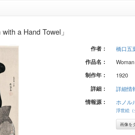
 a Hand Towel」
作者：
橋口五
作品名：
Woman 
制作年：
1920
詳細：
詳細情報.
情報源：
ホノル
浮世絵（全
画像を