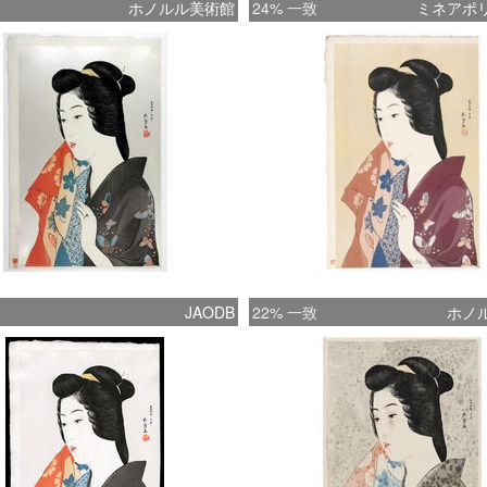
ホノルル美術館
24% 一致
ミネアポ
JAODB
22% 一致
ホノ