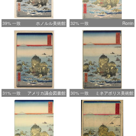
39% 一致
ホノルル美術館
32% 一致
Ronin
31% 一致
アメリカ議会図書館
30% 一致
ミネアポリス美術館