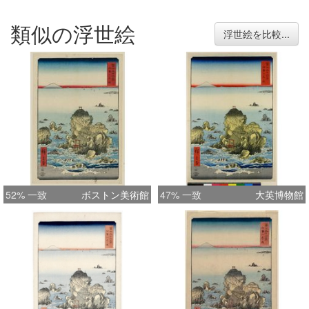
類似の浮世絵
浮世絵を比較...
52% 一致
ボストン美術館
47% 一致
大英博物館