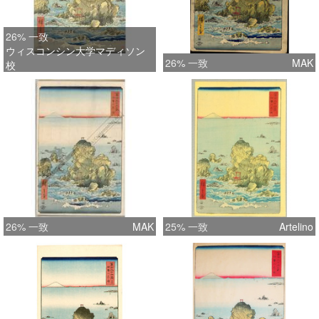
26% 一致
ウィスコンシン大学マディソン
26% 一致
MAK
校
26% 一致
MAK
25% 一致
Artelino