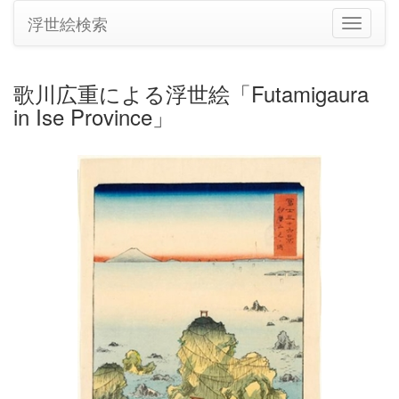
浮世絵検索
ナ
ビ
ゲ
ー
歌川広重による浮世絵「Futamigaura
シ
in Ise Province」
ョ
ン
の
切
り
替
え