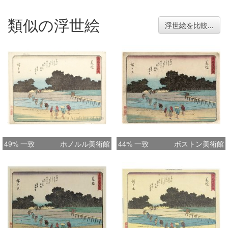
類似の浮世絵
浮世絵を比較...
49% 一致
ホノルル美術館
44% 一致
ボストン美術館