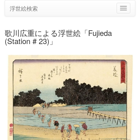
浮世絵検索
ナ
ビ
ゲ
ー
歌川広重による浮世絵「Fujieda
シ
(Station # 23)」
ョ
ン
の
切
り
替
え