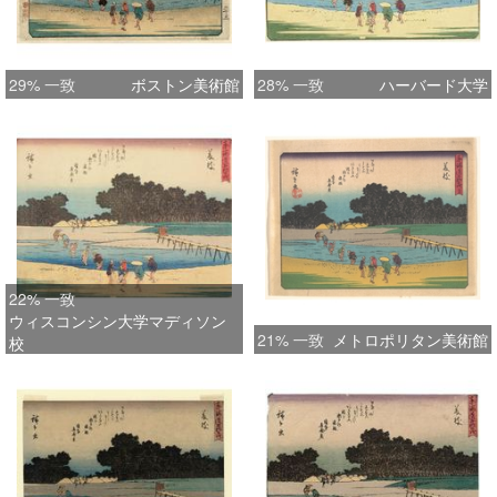
29% 一致
ボストン美術館
28% 一致
ハーバード大学
22% 一致
ウィスコンシン大学マディソン
21% 一致
メトロポリタン美術館
校